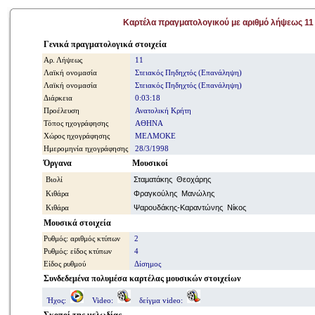
Καρτέλα πραγματολογικού με αριθμό λήψεως 11
Γενικά πραγματολογικά στοιχεία
Αρ. Λήψεως
11
Λαϊκή ονομασία
Στειακός Πηδηχτός (Επανάληψη)
Λαϊκή ονομασία
Στειακός Πηδηχτός (Επανάληψη)
Διάρκεια
0:03:18
Προέλευση
Ανατολική Κρήτη
Τόπος ηχογράφησης
ΑΘΗΝΑ
Χώρος ηχογράφησης
ΜΕΛΜΟΚΕ
Ημερομηνία ηχογράφησης
28/3/1998
Όργανα
Μουσικοί
Βιολί
Σταματάκης Θεοχάρης
Κιθάρα
Φραγκούλης Μανώλης
Κιθάρα
Ψαρουδάκης-Καραντώνης Νίκος
Μουσικά στοιχεία
Ρυθμός: αριθμός κτύπων
2
Ρυθμός: είδος κτύπων
4
Είδος ρυθμού
Δίσημος
Συνδεδεμένα πολυμέσα καρτέλας μουσικών στοιχείων
Ήχος:
Video:
δείγμα video: