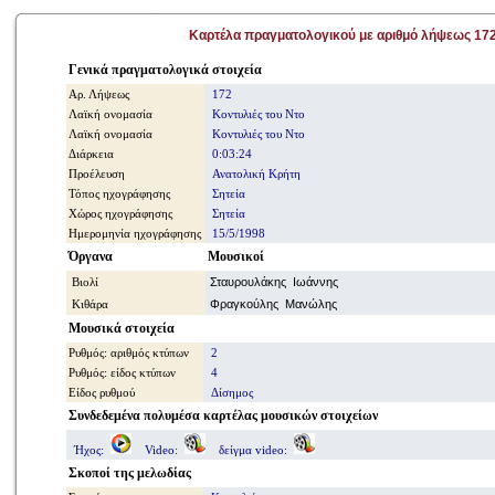
Καρτέλα πραγματολογικού με αριθμό λήψεως 17
Γενικά πραγματολογικά στοιχεία
Αρ. Λήψεως
172
Λαϊκή ονομασία
Κοντυλιές του Ντο
Λαϊκή ονομασία
Κοντυλιές του Ντο
Διάρκεια
0:03:24
Προέλευση
Ανατολική Κρήτη
Τόπος ηχογράφησης
Σητεία
Χώρος ηχογράφησης
Σητεία
Ημερομηνία ηχογράφησης
15/5/1998
Όργανα
Μουσικοί
Βιολί
Σταυρουλάκης Ιωάννης
Κιθάρα
Φραγκούλης Μανώλης
Μουσικά στοιχεία
Ρυθμός: αριθμός κτύπων
2
Ρυθμός: είδος κτύπων
4
Είδος ρυθμού
Δίσημος
Συνδεδεμένα πολυμέσα καρτέλας μουσικών στοιχείων
Ήχος:
Video:
δείγμα video:
Σκοποί της μελωδίας