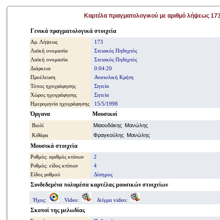
Καρτέλα πραγματολογικού με αριθμό λήψεως 17
Γενικά πραγματολογικά στοιχεία
Αρ. Λήψεως
173
Λαϊκή ονομασία
Στειακός Πηδηχτός
Λαϊκή ονομασία
Στειακός Πηδηχτός
Διάρκεια
0:04:20
Προέλευση
Ανατολική Κρήτη
Τόπος ηχογράφησης
Σητεία
Χώρος ηχογράφησης
Σητεία
Ημερομηνία ηχογράφησης
15/5/1998
Όργανα
Μουσικοί
Βιολί
Μιαουδάκης Μανώλης
Κιθάρα
Φραγκούλης Μανώλης
Μουσικά στοιχεία
Ρυθμός: αριθμός κτύπων
2
Ρυθμός: είδος κτύπων
4
Είδος ρυθμού
Δίσημος
Συνδεδεμένα πολυμέσα καρτέλας μουσικών στοιχείων
Ήχος:
Video:
δείγμα video:
Σκοποί της μελωδίας