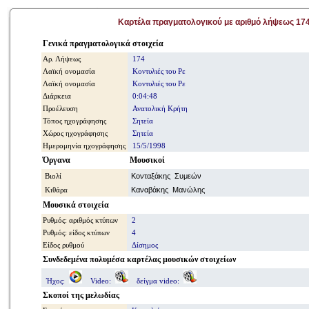
Καρτέλα πραγματολογικού με αριθμό λήψεως 17
Γενικά πραγματολογικά στοιχεία
Αρ. Λήψεως
174
Λαϊκή ονομασία
Κοντυλιές του Ρε
Λαϊκή ονομασία
Κοντυλιές του Ρε
Διάρκεια
0:04:48
Προέλευση
Ανατολική Κρήτη
Τόπος ηχογράφησης
Σητεία
Χώρος ηχογράφησης
Σητεία
Ημερομηνία ηχογράφησης
15/5/1998
Όργανα
Μουσικοί
Βιολί
Κονταξάκης Συμεών
Κιθάρα
Καναβάκης Μανώλης
Μουσικά στοιχεία
Ρυθμός: αριθμός κτύπων
2
Ρυθμός: είδος κτύπων
4
Είδος ρυθμού
Δίσημος
Συνδεδεμένα πολυμέσα καρτέλας μουσικών στοιχείων
Ήχος:
Video:
δείγμα video:
Σκοποί της μελωδίας