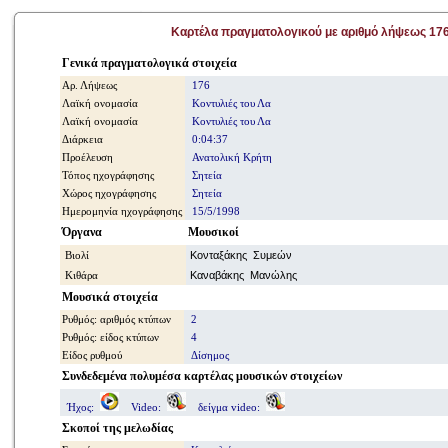
Καρτέλα πραγματολογικού με αριθμό λήψεως 17
Γενικά πραγματολογικά στοιχεία
Αρ. Λήψεως
176
Λαϊκή ονομασία
Κοντυλιές του Λα
Λαϊκή ονομασία
Κοντυλιές του Λα
Διάρκεια
0:04:37
Προέλευση
Ανατολική Κρήτη
Τόπος ηχογράφησης
Σητεία
Χώρος ηχογράφησης
Σητεία
Ημερομηνία ηχογράφησης
15/5/1998
Όργανα
Μουσικοί
Βιολί
Κονταξάκης Συμεών
Κιθάρα
Καναβάκης Μανώλης
Μουσικά στοιχεία
Ρυθμός: αριθμός κτύπων
2
Ρυθμός: είδος κτύπων
4
Είδος ρυθμού
Δίσημος
Συνδεδεμένα πολυμέσα καρτέλας μουσικών στοιχείων
Ήχος:
Video:
δείγμα video:
Σκοποί της μελωδίας